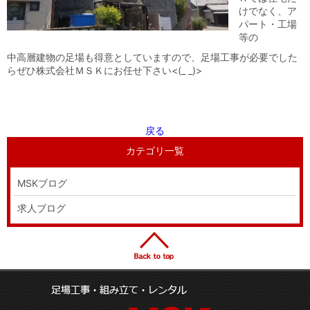
けでなく、ア
パート・工場
等の
中高層建物の足場も得意としていますので、足場工事が必要でした
らぜひ株式会社ＭＳＫにお任せ下さい<(_ _)>
戻る
カテゴリ一覧
MSKブログ
求人ブログ